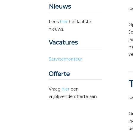
Nieuws
Ge
Lees
hier
het laatste
O
nieuws.
Je
ja
Vacatures
m
ve
Servicemonteur
Offerte
Vraag
hier
een
vrijblijvende offerte aan.
Ge
O
i
de