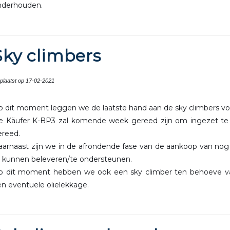
nderhouden.
Sky climbers
plaatst op 17-02-2021
p dit moment leggen we de laatste hand aan de sky climbers vo
e Käufer K-BP3 zal komende week gereed zijn om ingezet te w
ereed.
aarnaast zijn we in de afrondende fase van de aankoop van no
e kunnen beleveren/te ondersteunen.
p dit moment hebben we ook een sky climber ten behoeve van 
n eventuele olielekkage.