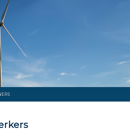
NERS
erkers