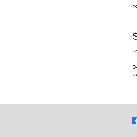
he
Ge
D
s